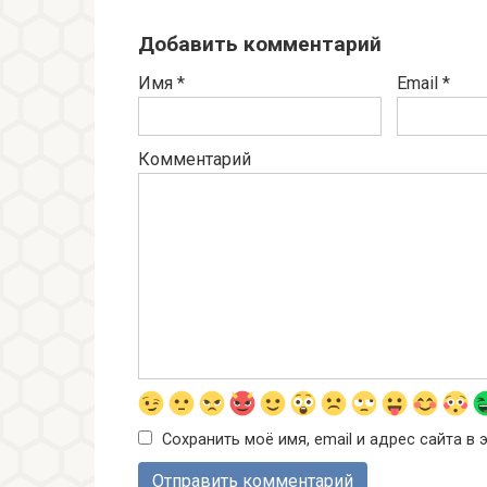
Добавить комментарий
Имя
*
Email
*
Комментарий
Сохранить моё имя, email и адрес сайта 