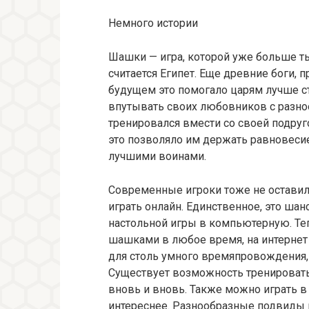
Немного истории
Шашки — игра, которой уже больше тыс
считается Египет. Еще древние боги, 
будущем это помогало царям лучше ст
впутывать своих любовников с разно
тренировался вмести со своей подруг
это позволяло им держать равновесие
лучшими воинами.
Современные игроки тоже не остави
играть онлайн. Единственное, это шан
настольной игры в компьютерную. Те
шашками в любое время, на интернет 
для столь умного времяпровождения, 
Существует возможность тренировать
вновь и вновь. Также можно играть в
интереснее. Разнообразные подвиды и