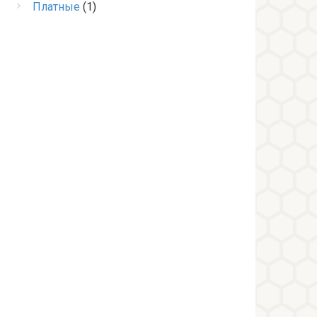
Платные
(1)