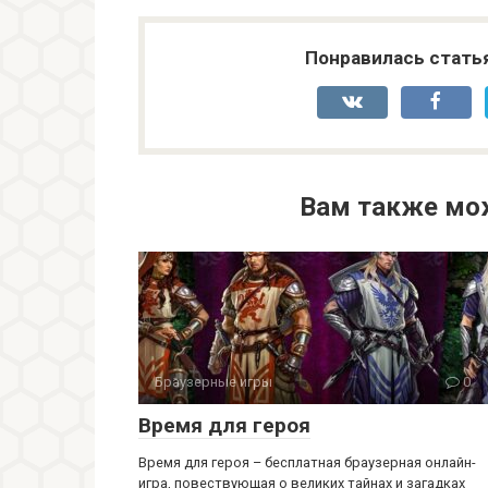
Понравилась стать
Вам также мо
Браузерные игры
0
Время для героя
Время для героя – бесплатная браузерная онлайн-
игра, повествующая о великих тайнах и загадках