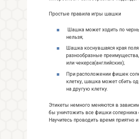
Простые правила игры шашки
Шашка может ходить по черным
нельзя;
Шашка коснувшаяся края поля 
разнообразные преимущества,
или чекерса(английских);
При расположении фишек сопер
клетку, шашка может сбить од
на другую клетку.
Этикеты немного меняются в зависимо
бы уничтожить все фишки соперника с
Научитесь проводить время приятно и