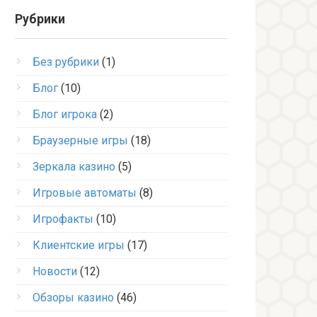
Рубрики
Без рубрики
(1)
Блог
(10)
Блог игрока
(2)
Браузерные игры
(18)
Зеркала казино
(5)
Игровые автоматы
(8)
Игрофакты
(10)
Клиентские игры
(17)
Новости
(12)
Обзоры казино
(46)