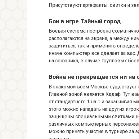
Присутствуют артефакты, свитки и з
Бои в игре Тайный город
Боевая система построена схематично
располагаются на экране, а между ни
защититься, так и применить определен
иначе компьютер все сделает за вас. 
на союзника, в случае групповых боев
Война не прекращается ни на 
В знакомой всем Москве существует н
Главной зоной является Кадаф. Тут в
от стандартного 1 на 1 и заканчива
этого можно нападать на других игроко
защищены специальными свитками не
различных компьютерных персонажей, 
можно принять участие в турнире за а
заняться.