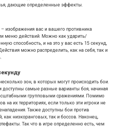
елья, дающие определенные эффекты.
 – изображения вас и вашего противника
ми меню действий. Можно как ударить/
ную способность, и на это у вас есть 15 секунд,
Действия можно распределить, как на себя, так и
.
секунду
есколько зон, в которых могут происходить бои.
ам доступны самые разные варианты боя, начиная
я масштабными групповыми сражениями. Помимо
в на их территориях, если только эти игроки не
нападения. Также доступны бои против
как низкоранговых, так и боссов. Наконец,
ртефакты. Так что в игре определенно есть, чем