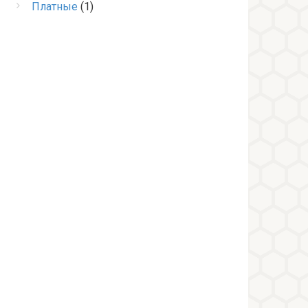
Платные
(1)