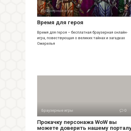
Браузерные игры
0
Время для героя
Время для героя – бесплатная браузерная онлайн-
игра, повествующая о великих тайнах и загадках
Ожерелья
Браузерные игры
0
Прокачку персонажа WoW вы
можете доверить нашему портал