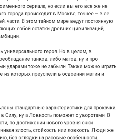
оименного сериала, но если вы его все же не
ого города происходит в Москве, точнее – в ее
, части. В этом тайном мире ведут постоянную
ляющих собой остатки древних цивилизаций,
амбиции.
 универсального героя. Но в целом, в
еобладание танков, либо магов, ну и про
ми ударами тоже не забыли. Также можно играть
е из которых преуспели в освоении магии и
влены стандартные характеристики для прокачки.
в Силу, ну а Ловкость поможет с уворотами. В
ти, по достижении нового уровня очки
чивая злость, стойкость или ловкость. Люди же
ю, без оглядки на расовые особенности.