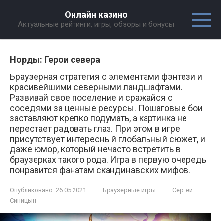
Перейти
Онлайн казино
к
Актуальные рейтинги, игры, обзоры и бонусы
контенту
Норды: Герои севера
Браузерная стратегия с элементами фэнтези и
красивейшими северными ландшафтами.
Развивай свое поселение и сражайся с
соседями за ценные ресурсы. Пошаговые бои
заставляют крепко подумать, а картинка не
перестает радовать глаз. При этом в игре
присутствует интересный глобальный сюжет, и
даже юмор, который нечасто встретить в
браузерках такого рода. Игра в первую очередь
понравится фанатам скандинавских мифов.
Опубликовано:
26.05.2021
Браузерные игры
Сергей
Синицын