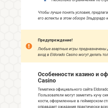
Чтобы лучше понять условия, предлага
его аспекты в этом обзоре Эльдорадо к
Предупреждение!
Любые азартные игры предназначены дл
вход в Eldorado Casino могут делать т
Особенности казино и оф
Casino
Тематика официального сайта Eldorado
Пользователи могут заметить кучу си
кости, оформленные в геймерском ст
оправдает ожидания практически всех