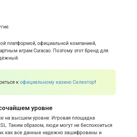
угие.
нной платформой, официальной компанией,
ртным играм Curacao. Поэтому этот бренд для
адёжный.
реться к
официальному казино Селектор
!
ысочайшем уровне
 все на высшем уровне. Игровая площадка
SL. Таким образом, люди могут не беспокоиться
так как все данные надежно зашифрованы и