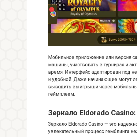
Мобильное приложение или версия сайт
машины, участвовать в турнирах и ак
время. Интерфейс адаптирован под н
и удобной. Даже начинающие могут ле
выводить выигрыши через мобильные 
геймплеем.
Зеркало Eldorado Casino
Зеркало Eldorado Casino — это наде
увлекательный процесс гемблинга не