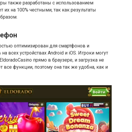
гры также разработаны с использованием
ет их на 100% честными, так как результаты
бразом.
лефон
остью оптимизирован для смартфонов и
на всех устройствах Android и iOS. Игроки могут
doradoCasino прямо в браузере, и загрузка не
т все функции, поэтому она так же удобна, как и