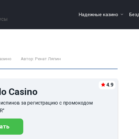
Надежные казино
Без
нусы
азино
Автор:
Ренат Ляпин
4.9
do Casino
риспинов за регистрацию с промокодом
R"
ать