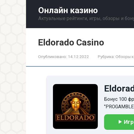
Перейти
Онлайн казино
к
контенту
Актуальные рейтинги, игры, обзоры и бо
Eldorado Casino
Опубликовано:
14.12.2022
Рубрика:
Обзоры к
Eldora
Бонус 100 ф
"PROGAMBLE
Игр