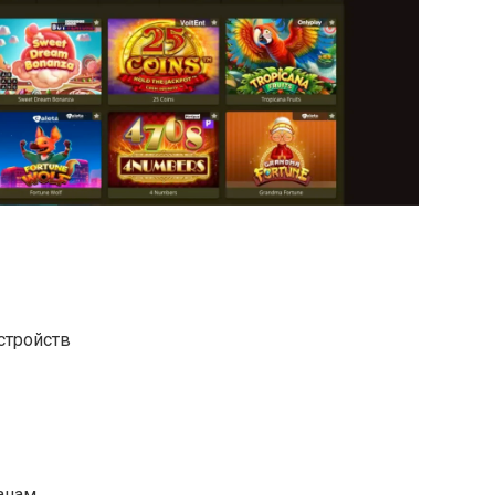
стройств
анам