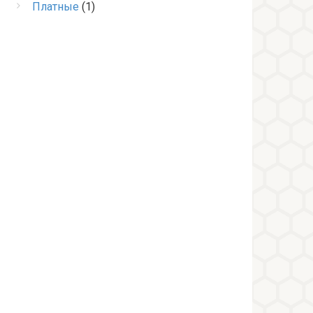
Платные
(1)