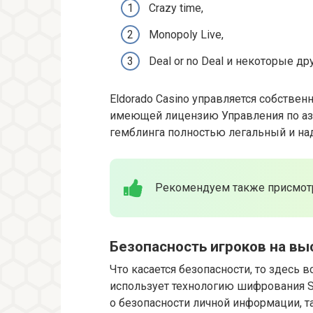
Crazy time,
Monopoly Live,
Deal or no Deal и некоторые др
Eldorado Casino управляется собстве
имеющей лицензию Управления по аза
гемблинга полностью легальный и н
Рекомендуем также присмот
Безопасность игроков на в
Что касается безопасности, то здесь
использует технологию шифрования S
о безопасности личной информации, 