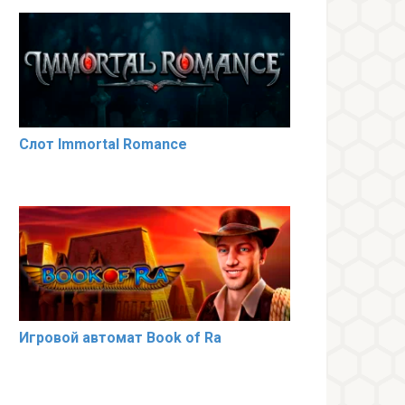
Слот Immortal Romance
Игровой автомат Book of Ra