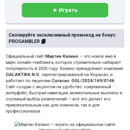
Играть
Скопируйте эксклюзивный промокод на бонус:
PROGAMBLER
Официальный сайт
Мартин Казино
— это новое имя в
мире онлайн-гемблинга, которое стремительно набирает
популярность в 2026 году. Казино принадлежит компании
GALAKTIKA N.V.
, зарегистрированной на Кюрасао, и
работает по лицензии
Curacao: OGL/2024/169/0146
.
Сайт создан с акцентом на удобство: современный
интерфейс, быстрая навигация, моментальные выплаты и
огромный выбор развлечений — всё это делает его
привлекательным как для новичков, так и для
профессионалов.
Официальный сайт казино Martin