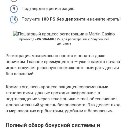
Подтвердите регистрацию.
Получите
100 FS без депозита
и начните играть!
Промокод
«PROGAMBLER»
для регистрации с бонусом без
депозита
Регистрация максимально проста и понятна даже
новичкам. Главное преимущество — уже с самого начала
игрок получает реальную возможность выиграть деньги
без вложений.
Кроме того, весь процесс защищен современными
технологиями: данные проходят шифрование, а
подтверждение через телефон или e-mail обеспечивает
дополнительный уровень безопасности. Это делает вход
в мир азартных игр быстрым, удобным и безопасным.
Полный обзор бонусной системы и