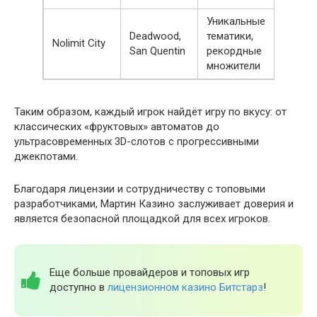
Уникальные
Deadwood,
тематики,
Nolimit City
San Quentin
рекордные
множители
Таким образом, каждый игрок найдёт игру по вкусу: от
классических «фруктовых» автоматов до
ультрасовременных 3D-слотов с прогрессивными
джекпотами.
Благодаря лицензии и сотрудничеству с топовыми
разработчиками, Мартин Казино заслуживает доверия и
является безопасной площадкой для всех игроков.
Еще больше провайдеров и топовых игр
доступно в
лицензионном казино Битстарз
!