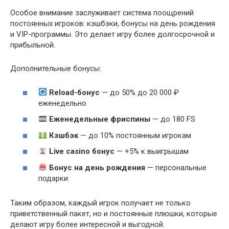
Особое внимание заслуживает система поощрений
постоянных игроков: кэшбэки, бонусы на день рождения
и VIP-программы. Это делает игру более долгосрочной и
прибыльной.
Дополнительные бонусы:
Reload-бонус
— до 50% до 20 000 ₽
еженедельно
Еженедельные фриспины
— до 180 FS
Кэшбэк
— до 10% постоянным игрокам
Live casino бонус
— +5% к выигрышам
Бонус на день рождения
— персональные
подарки
Таким образом, каждый игрок получает не только
приветственный пакет, но и постоянные плюшки, которые
делают игру более интересной и выгодной.