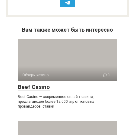
Вам также может быть интересно
Обзоры казино
0
Beef Casino
Beef Casino — современное онлайн-казино,
предлагающее более 12 000 игр от топовых
провайдеров, ставки