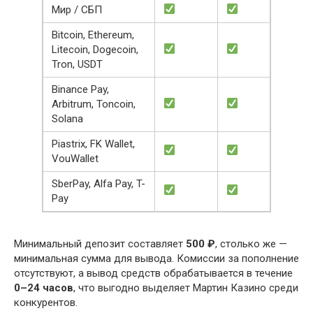
Мир / СБП
Bitcoin, Ethereum,
Litecoin, Dogecoin,
Tron, USDT
Binance Pay,
Arbitrum, Toncoin,
Solana
Piastrix, FK Wallet,
VouWallet
SberPay, Alfa Pay, T-
Pay
Минимальный депозит составляет
500 ₽
, столько же —
минимальная сумма для вывода. Комиссии за пополнение
отсутствуют, а вывод средств обрабатывается в течение
0–24 часов
, что выгодно выделяет Мартин Казино среди
конкурентов.