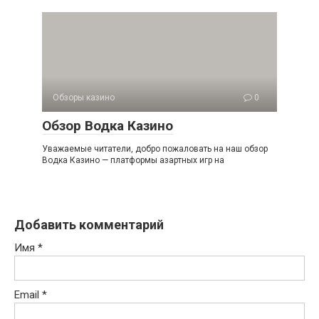
Обзоры казино
0
Обзор Водка Казино
Уважаемые читатели, добро пожаловать на наш обзор
Водка Казино — платформы азартных игр на
Добавить комментарий
Имя
*
Email
*