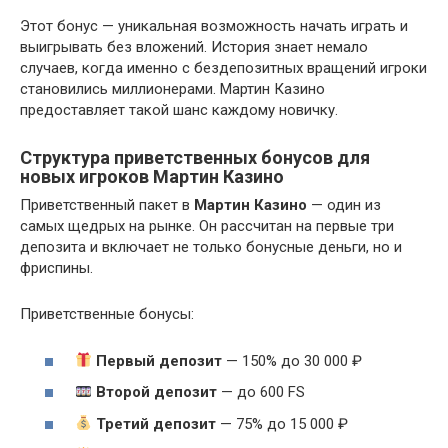
Этот бонус — уникальная возможность начать играть и
выигрывать без вложений. История знает немало
случаев, когда именно с бездепозитных вращений игроки
становились миллионерами. Мартин Казино
предоставляет такой шанс каждому новичку.
Структура приветственных бонусов для
новых игроков Мартин Казино
Приветственный пакет в
Мартин Казино
— один из
самых щедрых на рынке. Он рассчитан на первые три
депозита и включает не только бонусные деньги, но и
фриспины.
Приветственные бонусы:
Первый депозит
— 150% до 30 000 ₽
Второй депозит
— до 600 FS
Третий депозит
— 75% до 15 000 ₽