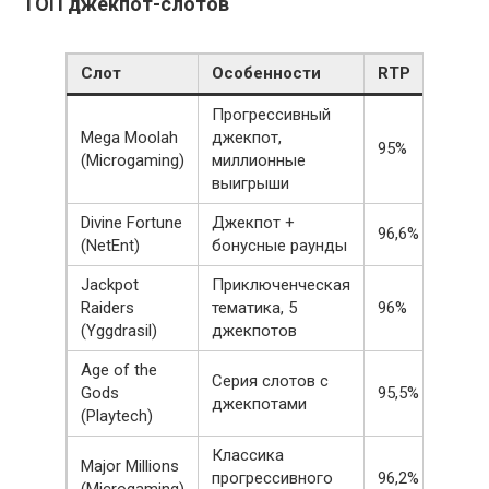
ТОП джекпот-слотов
Слот
Особенности
RTP
Прогрессивный
Mega Moolah
джекпот,
95%
(Microgaming)
миллионные
выигрыши
Divine Fortune
Джекпот +
96,6%
(NetEnt)
бонусные раунды
Jackpot
Приключенческая
Raiders
тематика, 5
96%
(Yggdrasil)
джекпотов
Age of the
Серия слотов с
Gods
95,5%
джекпотами
(Playtech)
Классика
Major Millions
прогрессивного
96,2%
(Microgaming)