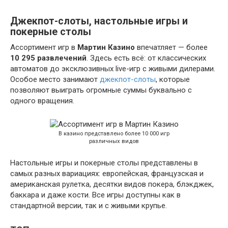
Джекпот-слоты, настольные игры и
покерные столы
Ассортимент игр в
Мартин Казино
впечатляет — более
10 295 развлечений
. Здесь есть всё: от классических
автоматов до эксклюзивных live-игр с живыми дилерами.
Особое место занимают
джекпот-слоты
, которые
позволяют выиграть огромные суммы буквально с
одного вращения.
В казино представлено более 10 000 игр
различных видов
Настольные игры и покерные столы представлены в
самых разных вариациях: европейская, французская и
американская рулетка, десятки видов покера, блэкджек,
баккара и даже кости. Все игры доступны как в
стандартной версии, так и с живыми крупье.