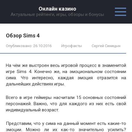
Перейти
Онлайн казино
к
Актуальные рейтинги, игры, обзоры и бонусы
контенту
Обзор Sims 4
Опубликовано:
26.10.2016
Игрофакты
Сергей Синицын
На чём же выстроен весь игровой процесс в знаменитой
игре Sims 4. Конечно же, на эмоциональном состоянии
сима. Что интересно, каждая эмоция отразится на
дальнейших действиях игры.
Всего в игре геймеры насчитали 15 основных состояний
персонажей. Важно, что для каждого из них есть свой
индивидуальный возраст.
Представим, что у сима на данный момент есть какие-то
эмоции. Можно ли их как-то значительно усилить?