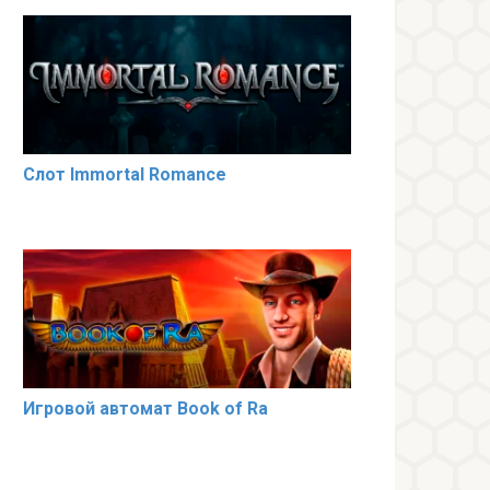
Слот Immortal Romance
Игровой автомат Book of Ra