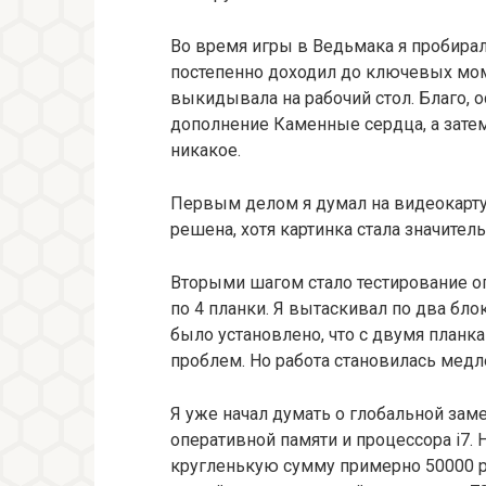
Во время игры в Ведьмака я пробирал
постепенно доходил до ключевых моме
выкидывала на рабочий стол. Благо, 
дополнение Каменные сердца, а затем
никакое.
Первым делом я думал на видеокарту,
решена, хотя картинка стала значител
Вторыми шагом стало тестирование опе
по 4 планки. Я вытаскивал по два бл
было установлено, что с двумя план
проблем. Но работа становилась медл
Я уже начал думать о глобальной зам
оперативной памяти и процессора i7.
кругленькую сумму примерно 50000 р