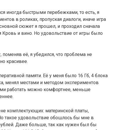
ся иногда быстрыми перебежками, то есть, я
нтов в роликах, пропуская диалоги, иначе игра
основной сюжет я прошел, и проходил сначала
 Кровь и вино. Но удовольствие от игры было
 поменяв её, я убедился, что проблема не
ьно красивее.
ративной памяти. Её у меня было 16 Гб, 4 блока
ока, менял местами и методом экспериментов
ками работать можно комфортнее, меньше
еннее.
ене комплектующих: материнской платы,
 Но такое удовольствие обошлось бы мне в
ублей. Даже больше, так как нужен был бы