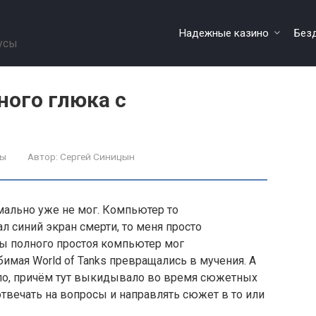
Надежные казино
Без
нусы
ного глюка с
ты
Автор:
Сергей Синицын
мально уже не мог. Компьютер то
ал синий экран смерти, то меня просто
ы полного простоя компьютер мог
имая World of Tanks превращались в мучения. А
ло, причём тут выкидывало во время сюжетных
твечать на вопросы и направлять сюжет в то или