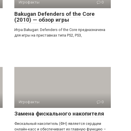
Игрофакты
0
Bakugan Defenders of the Core
(2010) — обзор игры
Игра Bakugan: Defenders of the Core предназначена
для игры на приставках типа PS2, PS3,
Игрофакты
0
Замена фискального накопителя
Фискальный накопитель (ФН) является сердцем
онлайн-касс и обеспечивает их главную функцию –