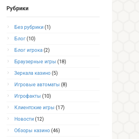
Рубрики
Без рубрики
(1)
Блог
(10)
Блог игрока
(2)
Браузерные игры
(18)
Зеркала казино
(5)
Игровые автоматы
(8)
Игрофакты
(10)
Клиентские игры
(17)
Новости
(12)
Обзоры казино
(46)