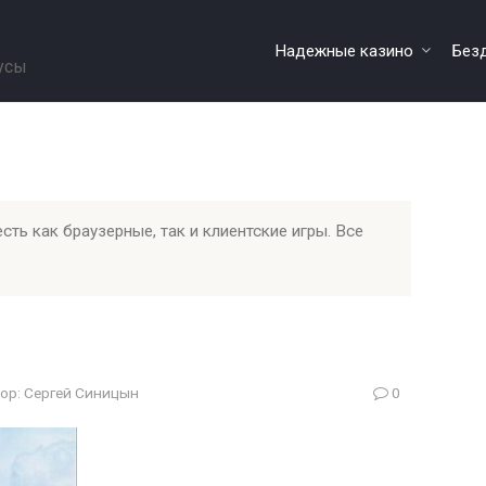
Надежные казино
Без
нусы
сть как браузерные, так и клиентские игры. Все
ор:
Сергей Синицын
0