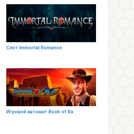
Слот Immortal Romance
Игровой автомат Book of Ra