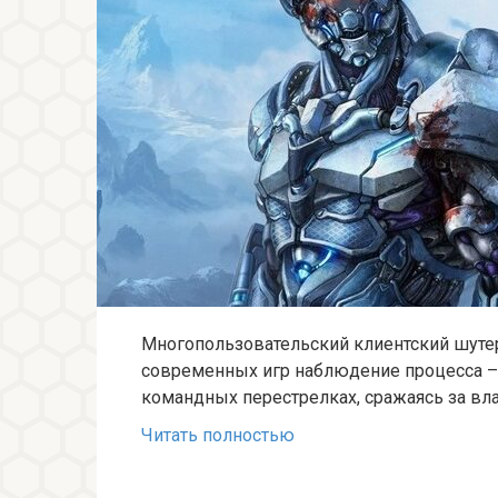
Многопользовательский клиентский шутер
современных игр наблюдение процесса – 
командных перестрелках, сражаясь за вла
Читать полностью