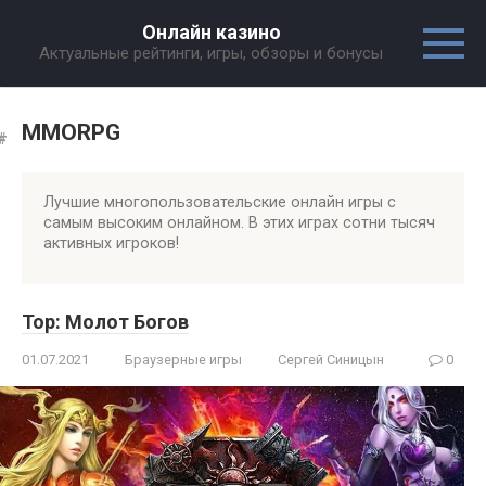
Перейти
Онлайн казино
к
Актуальные рейтинги, игры, обзоры и бонусы
контенту
MMORPG
Лучшие многопользовательские онлайн игры с
самым высоким онлайном. В этих играх сотни тысяч
активных игроков!
Тор: Молот Богов
01.07.2021
Браузерные игры
Сергей Синицын
0