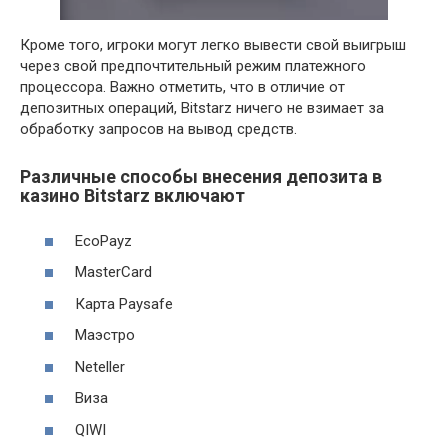
Кроме того, игроки могут легко вывести свой выигрыш
через свой предпочтительный режим платежного
процессора. Важно отметить, что в отличие от
депозитных операций, Bitstarz ничего не взимает за
обработку запросов на вывод средств.
Различные способы внесения депозита в
казино Bitstarz включают
EcoPayz
MasterCard
Карта Paysafe
Маэстро
Neteller
Виза
QIWI