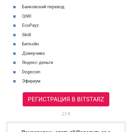
Банковский перевод
QIWI
EcoPayz
Skrill
Биткойн
Доверчиво
Яндекс-деньги
Dogecoin
Эфириум
РЕГИСТРАЦИЯ В BITSTARZ
0