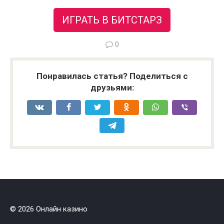
ИГРАТЬ В БИТСТАРЗ
0
Понравилась статья? Поделиться с
друзьями:
© 2026 Онлайн казино