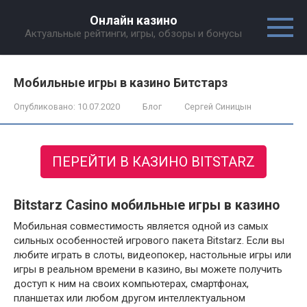
Перейти
Онлайн казино
к
Актуальные рейтинги, игры, обзоры и бонусы
контенту
Мобильные игры в казино Битстарз
Опубликовано:
10.07.2020
Блог
Сергей Синицын
ПЕРЕЙТИ В КАЗИНО BITSTARZ
Bitstarz Casino мобильные игры в казино
Мобильная совместимость является одной из самых
сильных особенностей игрового пакета Bitstarz. Если вы
любите играть в слоты, видеопокер, настольные игры или
игры в реальном времени в казино, вы можете получить
доступ к ним на своих компьютерах, смартфонах,
планшетах или любом другом интеллектуальном